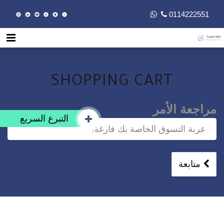
0114222551
SHOPPING CART
مراجعة الأمر
التبرع السريع
عربة التسوق الخاصة بك فارغة!
متابعة